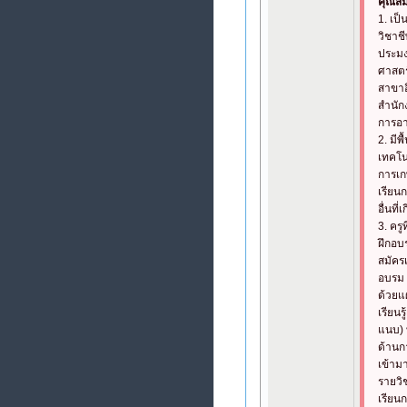
คุณสม
1. เป็
วิชาช
ประมง
ศาสตร์
สาขาอื
สำนั
การอา
2. มีพ
เทคโน
การเ
เรียน
อื่นที่
3. ครู
ฝึกอบ
สมัครเ
อบรม 
ด้วยแ
เรียนร
แนบ) 
ด้านก
เข้าม
รายวิช
เรียน