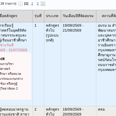
ด 28 รายการ)
[1]
2
3
ชื่อหลักสูตร
รุ่นที่
ประเภท
วันเดือนปีที่จัดอบรม
สถานที่จ
รเรียนรู้
1
หลักสูตร
19/08/2569 -
อบรม ณ สำ
าสตร์ในยุคดิจิทัล
ทั่วไป
21/08/2569
พัฒนาสมร
ฒนาสมรรถะครูและ
(รูปแบบ
และบุคลาก
้เรียนอาชีวศึกษา
ปกติ)
อาชีวศึกษ
่วงวันที่
รามอินทรา
569 - 31/07/2569
กรุงเทพมห
ศึกษาดูงาน
บัติ
รศน์รัตนโก
สอนรายวิชา
ถนนราชดำ
ติศาสตร์
กรุงเทพมห
ศึกษา หรือหมวด
สมรรถนะแกนกลาง
ยวข้อง หรือครูผู้
(วิทยาลัยละ 2
ผู้ทดสอบมาตรฐาน
2
หลักสูตร
18/09/2569 -
สสอ.
งงานแห่งชาติ สาขา
ทั่วไป
20/09/2569