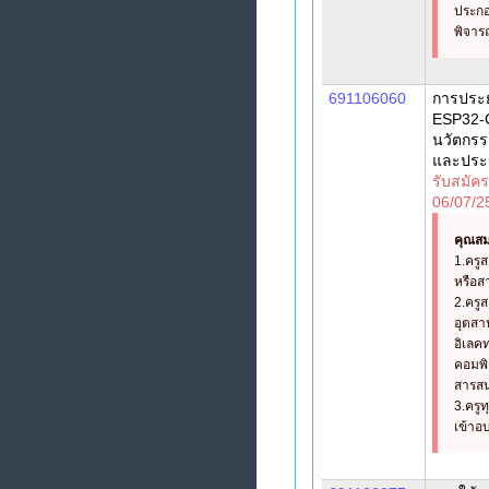
ประก
พิจาร
691106060
การประย
ESP32-
นวัตกร
และประ
รับสมัครช
06/07/2
คุณสม
1.ครู
หรือสา
2.ครู
อุตสา
อิเลคท
คอมพิ
สารส
3.ครู
เข้าอ