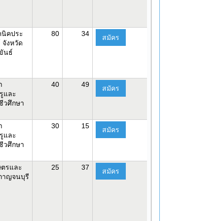
คนิคประ
80
34
สมัคร
 จังหวัด
ขันธ์
า
40
49
สมัคร
รูและ
ีวศึกษา
า
30
15
สมัคร
รูและ
ีวศึกษา
กษตรและ
25
37
สมัคร
กาญจนบุรี