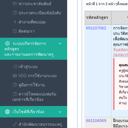
ข่าวประชาสัมพันธ์
หน้าที่ 1 จาก 3 หน้า (ทั้งหม
ประกาศระเบียบข้อบังคับ
รหัสหลักสูตร
คำถามที่พบบ่อย
691107062
การจัดกา
ติดต่อเรา
ประวัติศ
เพื่อพั
ระบบบริหารจัดการ
คุณภาพผู
หลักสูตร
รับสมัครช
และรายงานผลการพัฒนาครู
26/06/2
คุณสม
เข้าสู่ระบบ
ครูผู้
VDO การใช้งานระบบ
ประวั
สังคม
คู่มือการใช้งาน
วิชา
ที่เกี่
ดาวน์โหลดแบบฟอร์ม
สนใจ 
เอกสารที่เกี่ยวข้อง
ท่าน)
เว็บไซต์ที่เกี่ยวข้อง
681104069
ฝึกอบรม
สำนักพัฒนาสมรรถนะครู
ฝีมือแร