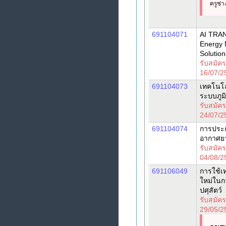
ครูช่
691104071
AI TR
Energy
Solution
รับสมัครช
16/07/2
691104073
เทคโนโ
ระบบภู
รับสมัครช
24/07/2
691104074
การประ
อากาศยาน
รับสมัครช
04/08/2
691106049
การใช้เ
ใหม่ในก
ปศุสัตว์
รับสมัครช
29/05/2