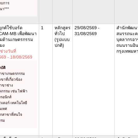
อบการ
ณา***
ุกต์ใช้บอร์ด
1
หลักสูตร
29/08/2569 -
สำนักพัฒน
CAM-MB เพื่อพัฒนา
ทั่วไป
31/08/2569
สมรรถนะค
รมด้านเกษตรกรรม
(รูปแบบ
บุคลากรอาช
มง
ปกติ)
ถนนรามอิ
่วงวันที่
กรุงเทพมห
569 - 18/08/2569
บัติ
สาขาเกษตรกรรม
ขาที่เกี่ยวข้อง
สาขาช่าง
หกรรม เช่น ไฟฟ้า
รอนิกส์
วเตอร์ เทคโนโลยี
นเทศ
ทุกสาขาที่สนใจ
บรม