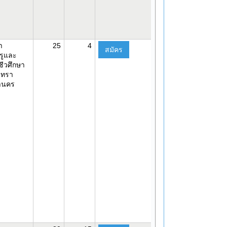
า
25
4
สมัคร
รูและ
ีวศึกษา
นทรา
านคร