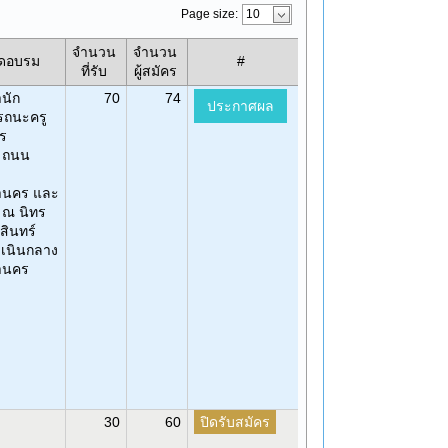
Page size:
จำนวน
จำนวน
ัดอบรม
#
ที่รับ
ผู้สมัคร
นัก
70
74
ประกาศผล
รถนะครู
ร
า ถนน
านคร และ
 ณ นิทร
สินทร์
เนินกลาง
านคร
ปิดรับสมัคร
30
60